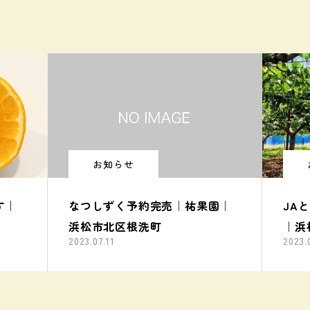
お知らせ
す｜
なつしずく予約完売｜祐果園｜
JA
浜松市北区根洗町
｜浜
2023.07.11
2023.