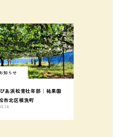
お知らせ
とぴあ浜松青壮年部｜祐果園
松市北区根洗町
06.14