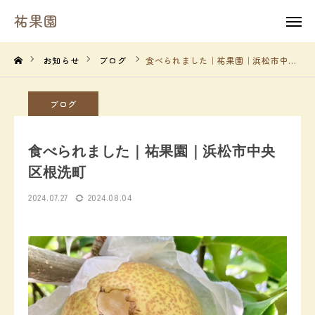
祐果園
祐果園
instagram
お知らせ
ブログ
食べられました｜祐果園｜浜松市中央区根洗町
HOME
ブログ
祐果園について
食べられました｜祐果園｜浜松市中央
祐果園の果物
区根洗町
2024.07.27
2024.08.04
農園の１年間
よくあるご質問
求人情報
農園情報