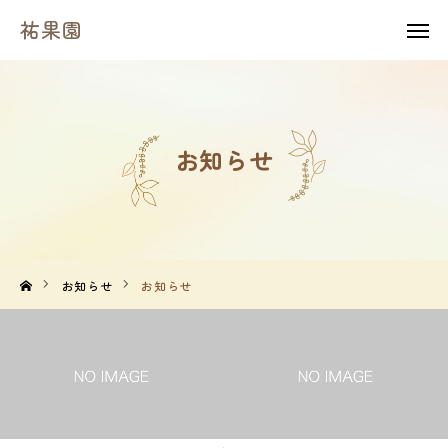
祐果園
祐果園
instagram
HOME
お知らせ
祐果園について
祐果園の果物
農園の１年間
お知らせ
お知らせ
よくあるご質問
求人情報
農園情報