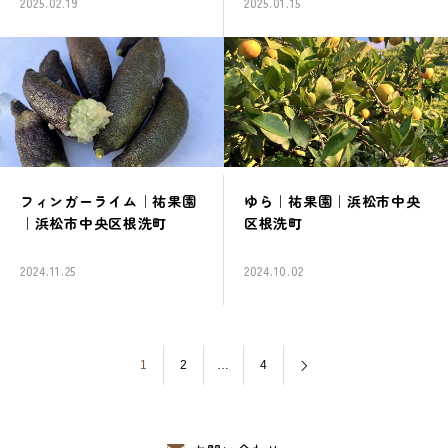
2025.02.19
2025.01.15
フィンガーライム｜祐果園
ゆら｜祐果園｜浜松市中央
｜浜松市中央区根洗町
区根洗町
2024.11.25
2024.10.02
1
2
…
4