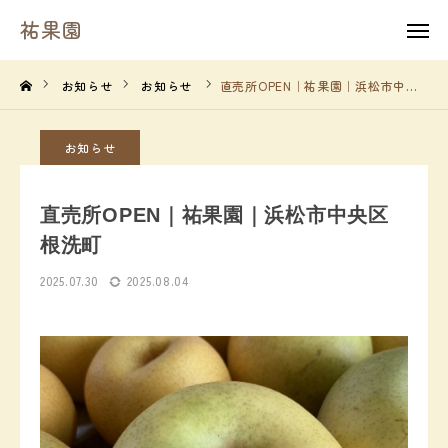
祐果園
祐果園
instagram
お知らせ
お知らせ
直売所OPEN｜祐果園｜浜松市中央区根洗町
HOME
お知らせ
祐果園について
直売所OPEN｜祐果園｜浜松市中央区
祐果園の果物
根洗町
2025.07.30
2025.08.04
農園の１年間
よくあるご質問
求人情報
農園情報