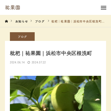
祐果園
祐果園
instagram
お知らせ
ブログ
枇杷｜祐果園｜浜松市中央区根洗町
HOME
ブログ
祐果園について
枇杷｜祐果園｜浜松市中央区根洗町
祐果園の果物
2024.06.14
2024.07.22
農園の１年間
よくあるご質問
求人情報
農園情報