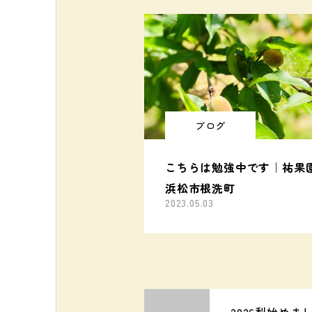
ブログ
こちらは勉強中です｜祐果
浜松市根洗町
2023.05.03