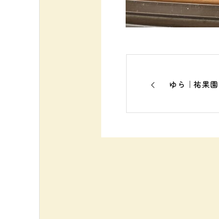
ゆら｜祐果園