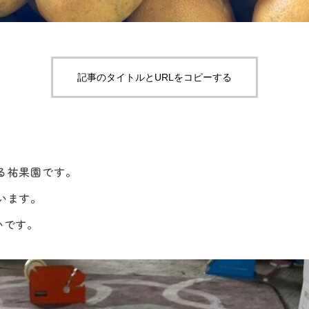
記事のタイトルとURLをコピーする
る祐果園です。
います。
いです。