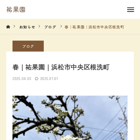
祐果園
祐果園
instagram
お知らせ
ブログ
春｜祐果園｜浜松市中央区根洗町
HOME
ブログ
祐果園について
春｜祐果園｜浜松市中央区根洗町
祐果園の果物
2025.04.03
2025.07.01
農園の１年間
よくあるご質問
求人情報
農園情報