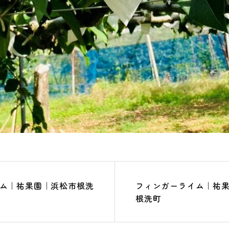
ム｜祐果園｜浜松市根洗
フィンガーライム｜祐
根洗町