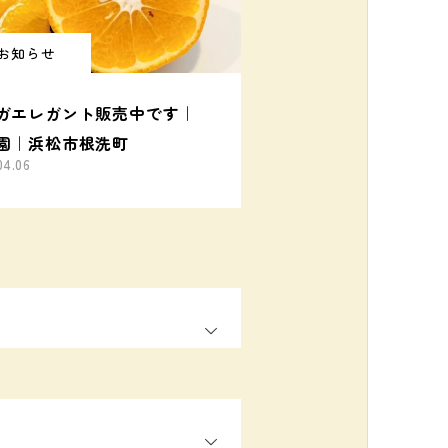
お知らせ
ガエレガント販売中です｜
園｜浜松市根洗町
04.06
OPEN
OPEN