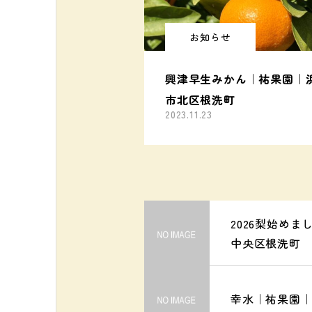
お知らせ
興津早生みかん｜祐果園｜
市北区根洗町
2023.11.23
2026梨始め
中央区根洗町
幸水｜祐果園