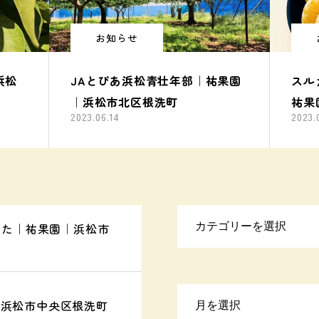
お知らせ
浜松
JAとぴあ浜松青壮年部｜祐果園
スル
｜浜松市北区根洗町
祐果
2023.06.14
2023.
ました｜祐果園｜浜松市
｜浜松市中央区根洗町