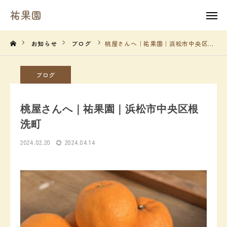
祐果園
祐果園
instagram
お知らせ
ブログ
桃屋さんへ｜祐果園｜浜松市中央区根洗町
HOME
ブログ
祐果園について
桃屋さんへ｜祐果園｜浜松市中央区根
祐果園の果物
洗町
2024.02.20
2024.04.14
農園の１年間
よくあるご質問
求人情報
農園情報