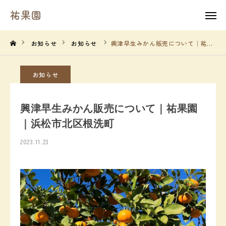
祐果園
祐果園
instagram
お知らせ
お知らせ
興津早生みかん販売について｜祐果園｜浜松市北区根洗町
HOME
お知らせ
祐果園について
興津早生みかん販売について｜祐果園
祐果園の果物
｜浜松市北区根洗町
2023.11.23
農園の１年間
よくあるご質問
求人情報
農園情報