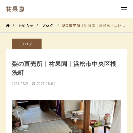
祐果園
祐果園
instagram
お知らせ
ブログ
梨の直売所｜祐果園｜浜松市中央区根洗町
HOME
ブログ
祐果園について
梨の直売所｜祐果園｜浜松市中央区根
祐果園の果物
洗町
2025.07.23
2025.08.04
農園の１年間
よくあるご質問
求人情報
農園情報