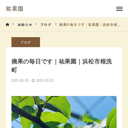
祐果園
祐果園
instagram
お知らせ
ブログ
摘果の毎日です｜祐果園｜浜松市根洗町
HOME
ブログ
祐果園について
摘果の毎日です｜祐果園｜浜松市根洗
祐果園の果物
町
2023.05.02
2023.05.03
農園の１年間
よくあるご質問
求人情報
農園情報