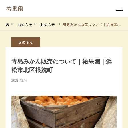
祐果園
祐果園
instagram
お知らせ
お知らせ
青島みかん販売について｜祐果園｜浜松市北区根洗町
HOME
お知らせ
祐果園について
青島みかん販売について｜祐果園｜浜
祐果園の果物
松市北区根洗町
2023.12.14
農園の１年間
よくあるご質問
求人情報
農園情報