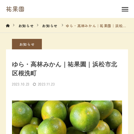
祐果園
祐果園
instagram
お知らせ
お知らせ
ゆら・高林みかん｜祐果園｜浜松市北区根洗町
HOME
お知らせ
祐果園について
ゆら・高林みかん｜祐果園｜浜松市北
祐果園の果物
区根洗町
2023.10.23
2023.11.23
農園の１年間
よくあるご質問
求人情報
農園情報