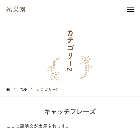
祐果園
祐果園
instagram
カテゴリー2
HOME
祐果園について
祐果園の果物
農園の１年間
治療
カテゴリー2
よくあるご質問
キャッチフレーズ
求人情報
ここに説明文が表示されます。
農園情報