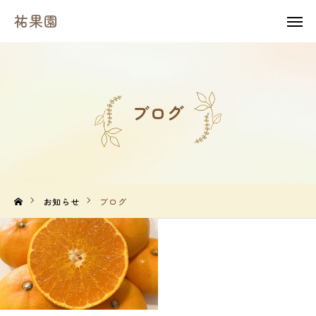
祐果園
祐果園
instagram
HOME
ブログ
祐果園について
祐果園の果物
農園の１年間
お知らせ
ブログ
よくあるご質問
求人情報
農園情報