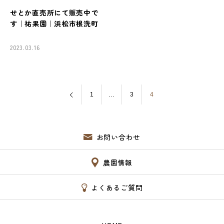
せとか直売所にて販売中で
お知らせ
す｜祐果園｜浜松市根洗町
お問い合わせ
2023.03.16
1
…
3
4
お問い合わせ
農園情報
よくあるご質問